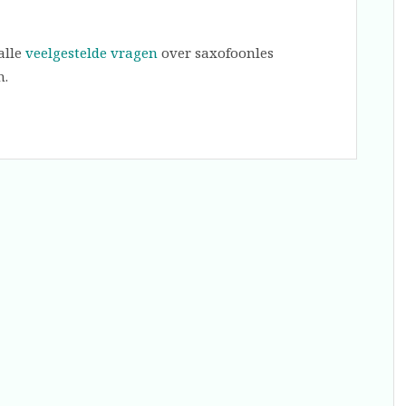
alle
veelgestelde vragen
over saxofoonles
n.